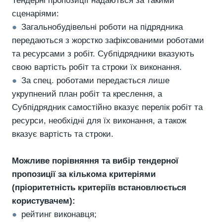
Тендерні пропозиції надаються за такими
сценаріями:
●
Загальнобудівельні роботи на підрядника
передаються з жорстко зафіксованими роботами
та ресурсами з робіт. Субпідрядники вказують
свою вартість робіт та строки їх виконання.
●
За спец. роботами передається лише
укрупнений план робіт та креслення, а
Субпідрядник самостійно вказує перелік робіт та
ресурси, необхідні для їх виконання, а також
вказує вартість та строки.
Можливе порівняння та вибір тендерної
пропозиції за кількома критеріями
(пріоритетність критеріїв встановлюється
користувачем):
●
рейтинг виконавця;