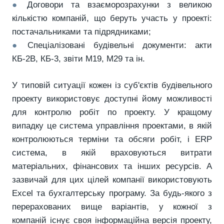
●
Договори та взаєморозрахунки з великою
кількістю компаній, що беруть участь у проекті:
постачальниками та підрядниками;
●
Спеціалізовані будівельні документи: акти
КБ-2В, КБ-3, звіти М19, М29 та ін.
У типовій ситуації кожен із суб'єктів будівельного
проекту використовує доступні йому можливості
для контролю робіт по проекту. У кращому
випадку це система управління проектами, в якій
контролюються терміни та обсяги робіт, і ERP
система, в якій враховуються витрати
матеріальних, фінансових та інших ресурсів. А
зазвичай для цих цілей компанії використовують
Excel та бухгалтерську програму. За будь-якого з
перерахованих вище варіантів, у кожної з
компаній існує своя інформаційна версія проекту,