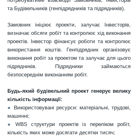
потребуватиме взаємодії Замовників, Інвесторів
та Будівельників (генпідрядників та підрядників).
Замовник ініціює проекти, залучає Інвесторів,
визначає обсяги робіт та контролює хід виконання
проектів. Інвестор фінансує роботи та контролює
використання коштів. Генпідрядник організовує
виконання робіт за проектом та залучає для цього
підрядників. Підрядники займаються
безпосереднім виконанням робіт.
Будь-який будівельний проект генерує велику
кількість інформації:
●
Використовувані ресурси: матеріальні, трудові,
машинні;
●
WBS структури проектів із переліком робіт,
кількість яких може досягати десятки тисяч;