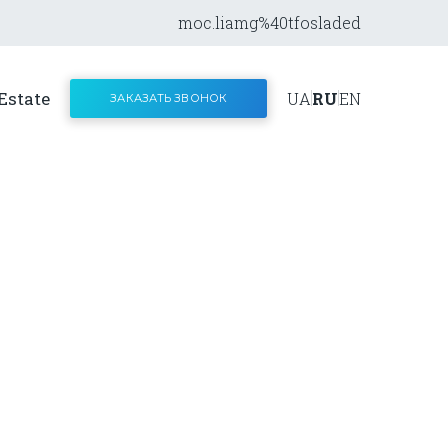
moc.liamg%40tfosladed
Estate
UA
RU
EN
ЗАКАЗАТЬ ЗВОНОК