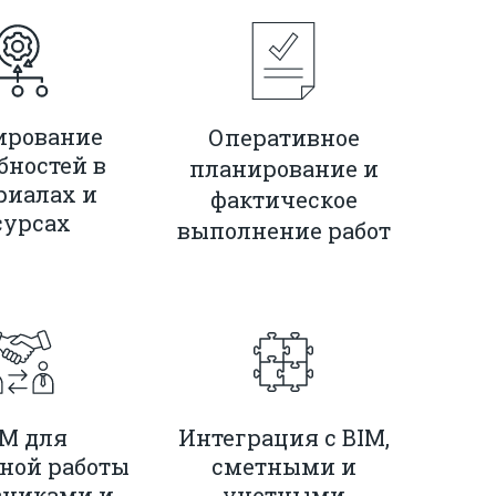
ирование
Оперативное
бностей в
планирование и
риалах и
фактическое
сурсах
выполнение работ
M для
Интеграция с BIM,
ной работы
сметными и
зчиками и
учетными