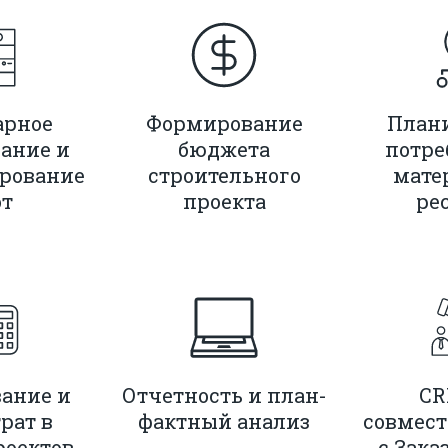
арное
Формирование
План
ание и
бюджета
потре
рование
строительного
мате
от
проекта
ре
ание и
Отчетность и план-
CR
рат в
фактный анализ
совмест
роектов
с Зака