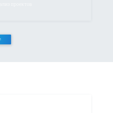
ализ проектов
П
Повышение 