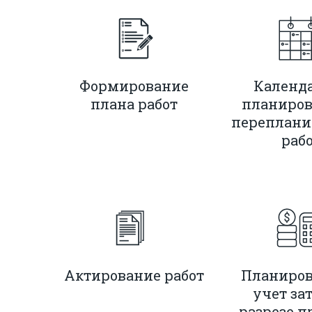
Формирование
Календ
плана работ
планиров
переплани
раб
Актирование работ
Планиров
учет зат
разрезе п