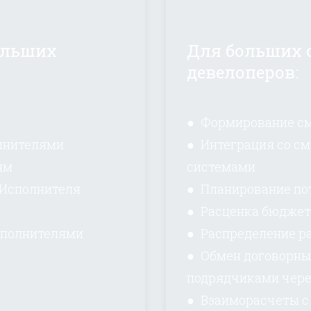
больших
Для больших 
девелоперов:
● Формирование см
лнителями
● Интеграция со с
ям
системами
 Исполнителя
● Планирование пот
● Расценка бюджет
сполнителями
● Распределение р
● Обмен договорны
подрядчиками чере
● Взаиморасчеты с